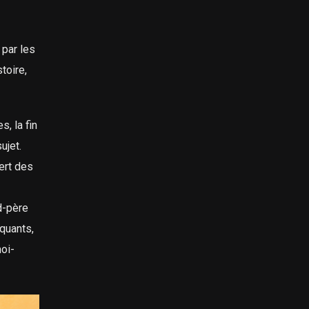
 par les
stoire,
, la fin
ujet.
vert des
d-père
oquants,
moi-