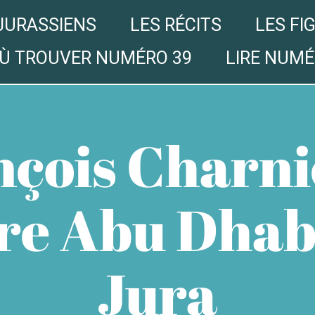
JURASSIENS
LES RÉCITS
LES FI
Ù TROUVER NUMÉRO 39
LIRE NUMÉ
çois Charnie
re Abu Dhabi
Jura