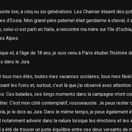
onte loin, à cinq ou six générations. Les Charnier étaient des po
es d’Essia. Mon grand-père paternel était gendarme à cheval, il 
 celui-ci est parti en Italie, a rencontré ma mère sur l’île d’Ischia
des Alpes.
 et, à l’âge de 18 ans, je suis venu à Paris étudier l’histoire de 
s dans le Jura.
assé tous mes étés, toutes mes vacances scolaires, tous mes Noël.
ant les foins et, surtout, c’est là que j’ai observé avec attention
sais. Ces balades, ces longs moments dans la campagne m’ont con
iter. C’est mon côté contemplatif, rousseauiste. Je peux rester 
ela, je le dois au Jura. Dans le même temps, je peux également ê
eut notamment advenir dans la nature lorsque les émotions et les 
l a été de trouver un juste équilibre entre ces deux versants de 