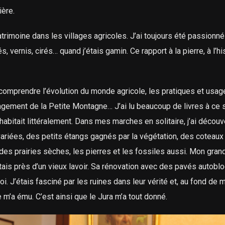
ière.
atrimoine dans les villages agricoles. J’ai toujours été passionné
s, vernis, cirés… quand j’étais gamin. Ce rapport à la pierre, à l’hi
omprendre l’évolution du monde agricole, les pratiques et usages
auvagement de la Petite Montagne… J’ai lu beaucoup de livres à ce s
m’habitait littéralement. Dans mes marches en solitaire, j’ai décou
ariées, des petits étangs gagnés par la végétation, des coteaux
des prairies sèches, les pierres et les fossiles aussi. Mon gran
ditais près d’un vieux lavoir. Sa rénovation avec des pavés autobl
. J’étais fasciné par les ruines dans leur vérité et, au fond de 
m’a ému. C’est ainsi que le Jura m’a tout donné.