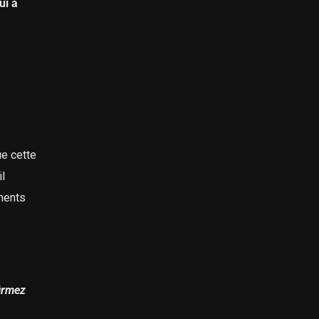
ui a
ue cette
il
ments
firmez