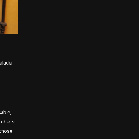
balader
sable,
 objets
 chose