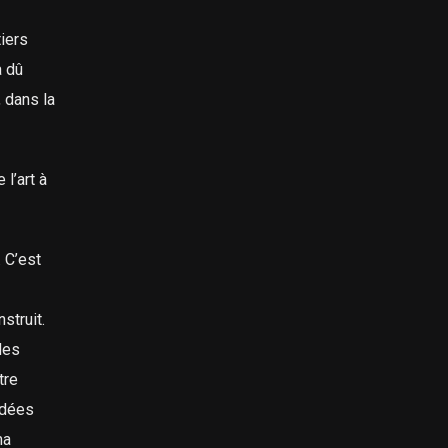
tiers
a dû
, dans la
l’art à
 C’est
struit.
des
tre
idées
ma