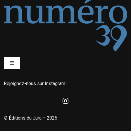
Toggle
Navigation
Qui sommes-nous ?
Rejoignez-nous sur Instagram :
Éditions du Jura
La boutique MyNordic
© Éditions du Jura – 2026