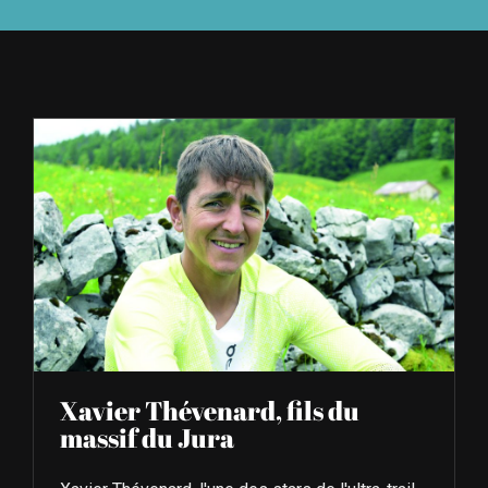
À L’AGENDA
OÙ TROUVER NUMÉRO 39
LIRE NUMÉRO 39
Xavier Thévenard, fils du
massif du Jura