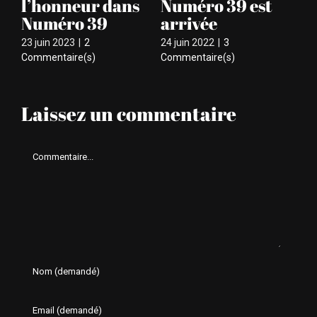
uméro 39 est
l’édition 2025
Numér
rrivée
25 juin 2025
|
0 Commentaire
22 juin 202
juin 2022
|
3
mmentaire(s)
Laissez un commentaire
Comment