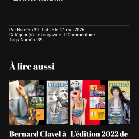
Par
Numéro 39
Publié le: 21 mai 2026
on
Catégorie(s):
Le magazine
0 Commentaire
Numéro
Tags:
Numéro 39
39
:
la
fidélité
À lire aussi
aux
visages
édition 2022 de
Découvrez
Décou