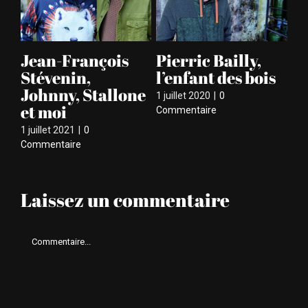
,
Jean-François
Pierric Bailly,
M
Stévenin,
l’enfant des bois
G
Johnny, Stallone
Fr
1 juillet 2020
|
0
et moi
m
Commentaire
1 juillet 2021
|
0
23 
Commentaire
Laissez un commentaire
Comment