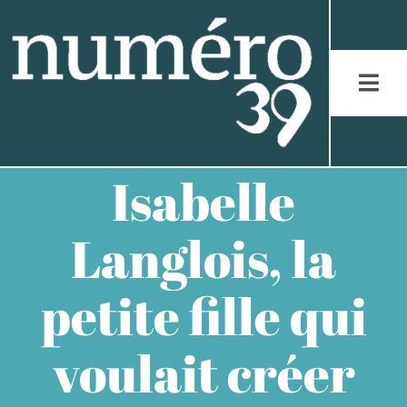
Skip
to
content
Togg
Navi
ACCUEIL
Isabelle
LES JURASSIENS
Langlois, la
LES RÉCITS
petite fille qui
LES FIGURES
voulait créer
LES ENTRETIENS