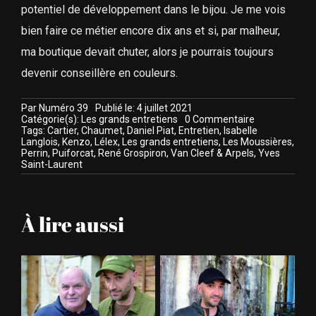
potentiel de développement dans le bijou. Je me vois
bien faire ce métier encore dix ans et si, par malheur,
ma boutique devait chuter, alors je pourrais toujours
devenir conseillère en couleurs.
Par
Numéro 39
Publié le: 4 juillet 2021
on
Catégorie(s):
Les grands entretiens
0 Commentaire
Isabelle
Tags:
Cartier
,
Chaumet
,
Daniel Piat
,
Entretien
,
Isabelle
Langlois,
Langlois
,
Kenzo
,
Lélex
,
Les grands entretiens
,
Les Moussières
,
la
Perrin
,
Puiforcat
,
René Grospiron
,
Van Cleef & Arpels
,
Yves
petite
Saint-Laurent
fille
qui
voulait
créer
À lire aussi
des
bijoux
de
princesse