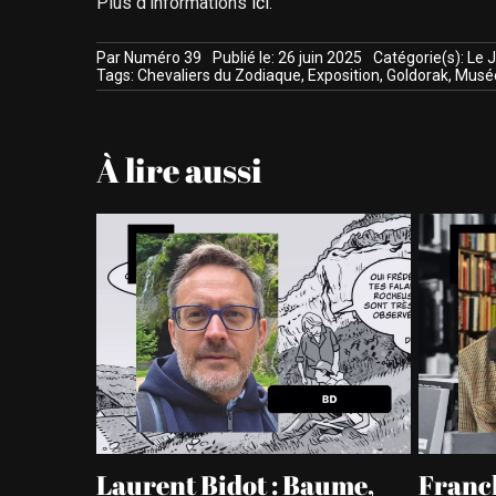
Plus d’informations
ici
.
Par
Numéro 39
Publié le: 26 juin 2025
Catégorie(s):
Le J
Tags:
Chevaliers du Zodiaque
,
Exposition
,
Goldorak
,
Musée
À lire aussi
randir
Laurent Bidot : Baume,
Franck