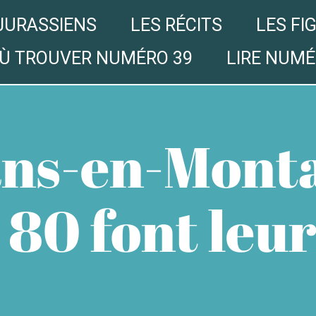
JURASSIENS
LES RÉCITS
LES FI
Ù TROUVER NUMÉRO 39
LIRE NUMÉ
ns-en-Monta
 80 font leur