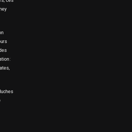
rs, ces
oney
on
ours
 des
tion :
ates,
eluches
e