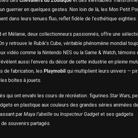
côtés des
Chevaliers du Zodiaque
et des inévitables Transforme
un guerrier en quelques gestes. Non loin de là, les Mon Petit P
hent dans leurs tenues fluo, reflet fidèle de l’esthétique eighties.
id et Mélanie, deux collectionneurs passionnés, offre une sélecti
 On y retrouve le Rubik’s Cube, véritable phénomène mondial touj
jeux vidéo comme la Nintendo NES ou la Game & Watch, témoins
vèlent aussi l’envers du décor de cette industrie en pleine muta
s de fabrication, les
Playmobil
qui multiplient leurs univers — pir
es boîtes à jouets.
és qui ont envahi les cours de récréation : figurines
Star Wars
, p
adgets en plastique aux couleurs des grandes séries animées d
passant par
Maya l’abeille
ou
Inspecteur Gadget
et ses gadgets
t de souvenirs partagés.