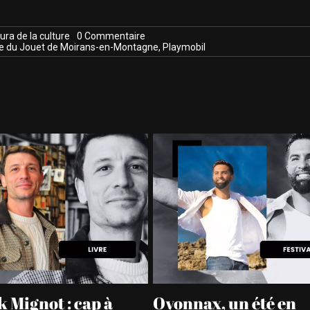
on
ura de la culture
0 Commentaire
A
 du Jouet de Moirans-en-Montagne
,
Playmobil
Moirans-
en-
Montagne,
les
années
80
font
leur
retour
 Mignot : cap à
Oyonnax, un été en