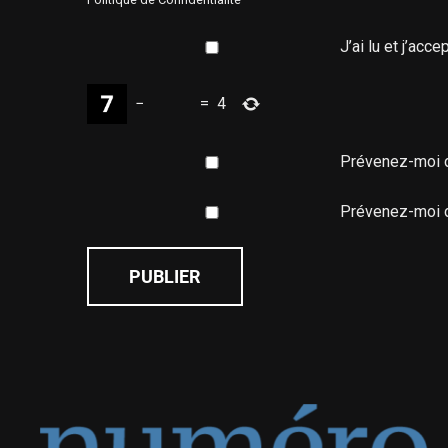
J’ai lu et j’acce
−
=
4
Prévenez-moi d
Prévenez-moi de