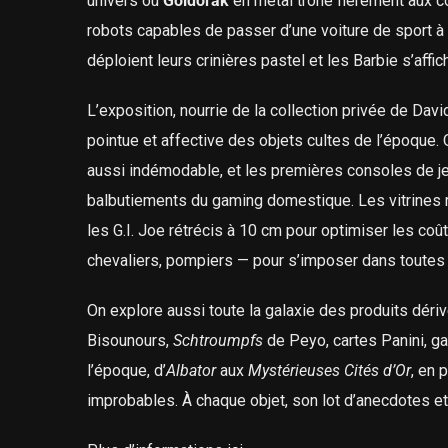
univers où
Goldorak
en métal trône fièrement aux 
robots capables de passer d’une voiture de sport à 
déploient leurs crinières pastel et les Barbie s’affic
L’exposition, nourrie de la collection privée de Dav
pointue et affective des objets cultes de l’époque.
aussi indémodable, et les premières consoles de 
balbutiements du gaming domestique. Les vitrines ré
les G.I. Joe rétrécis à 10 cm pour optimiser les coût
chevaliers, pompiers — pour s’imposer dans toutes l
On explore aussi toute la galaxie des produits dériv
Bisounours,
Schtroumpfs
de Peyo, cartes Panini, g
l’époque, d’
Albator
aux
Mystérieuses Cités d’Or
, en 
improbables. À chaque objet, son lot d’anecdotes e