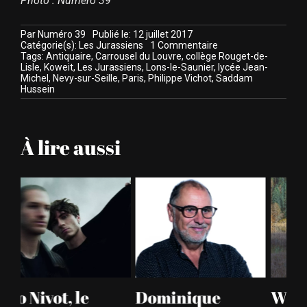
Photo : Numéro 39
Par
Numéro 39
Publié le: 12 juillet 2017
on
Catégorie(s):
Les Jurassiens
1 Commentaire
Philippe
Tags:
Antiquaire
,
Carrousel du Louvre
,
collège Rouget-de-
Vichot,
Lisle
,
Koweit
,
Les Jurassiens
,
Lons-le-Saunier
,
lycée Jean-
gentleman
Michel
,
Nevy-sur-Seille
,
Paris
,
Philippe Vichot
,
Saddam
antiquaire
Hussein
À lire aussi
Dominique
Wheobe,
A