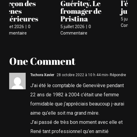
Guéritey, Le
l’évidence
le
fromager de
jurassienne
ri
Pristina
5 juillet 2026
|
0
4 ju
Commentaire
Co
5 juillet 2026
|
0
Commentaire
One Comment
Tschora Xavier
28 octobre 2022 à 10 h 44 min
- Répondre
J’ai été le comptable de Geneviève pendant
22 ans de 1982 à 2004 c’était une femme
formidable que j’appréciais beaucoup j-aurai
aime qu’elle soit ma grand mère.
J’ai passé de très bon moment avec elle et
René tant professionnel qu’en amitié