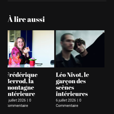
l’humoriste
pressée
À lire aussi
Dominique
Wheobe,
A
Guéritey, Le
l’évidence
le
fromager de
jurassienne
ri
Pristina
5 juillet 2026
|
0
4 ju
Commentaire
Co
5 juillet 2026
|
0
Commentaire