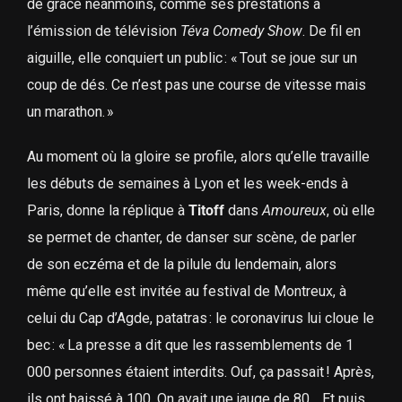
de grâce néanmoins, comme ses prestations à
l’émission de télévision
Téva Comedy Show
. De fil en
aiguille, elle conquiert un public : « Tout se joue sur un
coup de dés. Ce n’est pas une course de vitesse mais
un marathon. »
Au moment où la gloire se profile, alors qu’elle travaille
les débuts de semaines à Lyon et les week-ends à
Paris, donne la réplique à
Titoff
dans
Amoureux
, où elle
se permet de chanter, de danser sur scène, de parler
de son eczéma et de la pilule du lendemain, alors
même qu’elle est invitée au festival de Montreux, à
celui du Cap d’Agde, patatras : le coronavirus lui cloue le
bec : « La presse a dit que les rassemblements de 1
000 personnes étaient interdits. Ouf, ça passait ! Après,
ils ont baissé à 100. On avait une jauge de 80… Et puis,