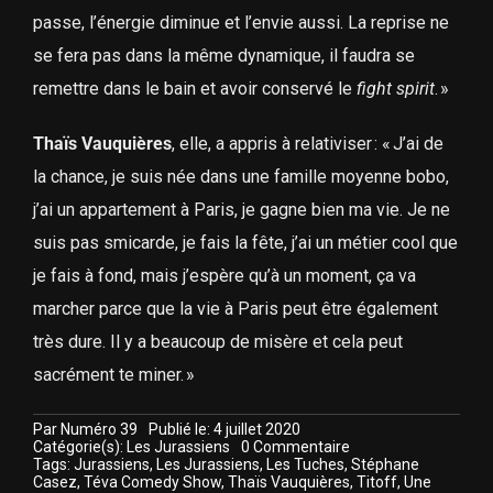
passe, l’énergie diminue et l’envie aussi. La reprise ne
se fera pas dans la même dynamique, il faudra se
remettre dans le bain et avoir conservé le
fight spirit
. »
Thaïs Vauquières
, elle, a appris à relativiser : « J’ai de
la chance, je suis née dans une famille moyenne bobo,
j’ai un appartement à Paris, je gagne bien ma vie. Je ne
suis pas smicarde, je fais la fête, j’ai un métier cool que
je fais à fond, mais j’espère qu’à un moment, ça va
marcher parce que la vie à Paris peut être également
très dure. Il y a beaucoup de misère et cela peut
sacrément te miner. »
Par
Numéro 39
Publié le: 4 juillet 2020
on
Catégorie(s):
Les Jurassiens
0 Commentaire
Thaïs
Tags:
Jurassiens
,
Les Jurassiens
,
Les Tuches
,
Stéphane
Vauquières,
Casez
,
Téva Comedy Show
,
Thaïs Vauquières
,
Titoff
,
Une