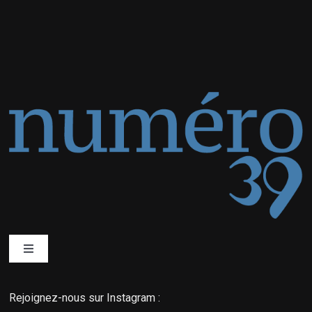
Toggle
Navigation
Qui sommes-nous ?
Rejoignez-nous sur Instagram :