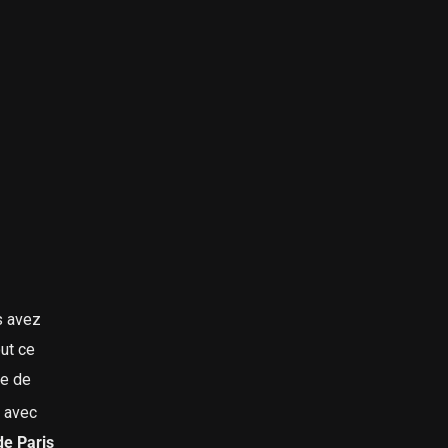
s avez
out ce
ne de
 avec
e Paris