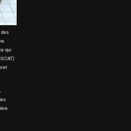
t des
ne.
ce qui
a SCIAT)
eret
,
des
ière