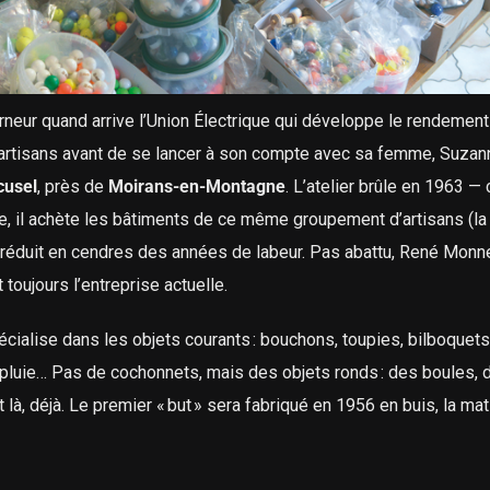
urneur quand arrive l’Union Électrique qui développe le rendemen
d’artisans avant de se lancer à son compte avec sa femme, Suzan
cusel
, près de
Moirans-en-Montagne
. L’atelier brûle en 1963 — 
ise, il achète les bâtiments de ce même groupement d’artisans (l
e réduit en cendres des années de labeur. Pas abattu, René Monn
 toujours l’entreprise actuelle.
écialise dans les objets courants : bouchons, toupies, bilboquets
pluie… Pas de cochonnets, mais des objets ronds : des boules, 
là, déjà. Le premier « but » sera fabriqué en 1956 en buis, la mat