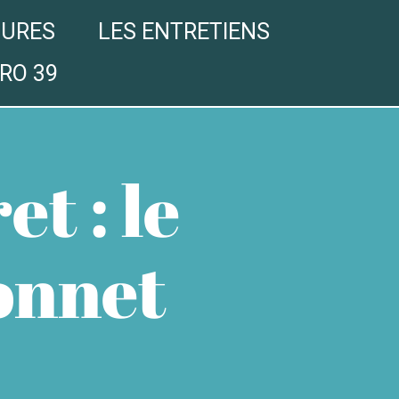
GURES
LES ENTRETIENS
RO 39
t : le
onnet