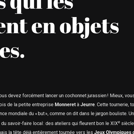
 qui les
nt en objets
es.
vous devez forcément lancer un cochonnet jurassien ! Mieux, vou
is de la petite entreprise
Monneret
à
Jeurre
. Cette tournerie, t
rence mondiale du « but », comme on dit dans le jargon bouliste. U
e
u savoir-faire local : des ateliers qui fleurent bon le XIX
siècle
ais la tête déjà entièrement tournée vers les
Jeux Olympiques d