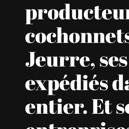
producteur
cochonnets
Jeurre, ses
expédiés d
entier. Et 