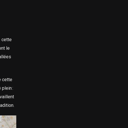
, cette
nt le
allées
e cette
plein :
vaillent
adition.