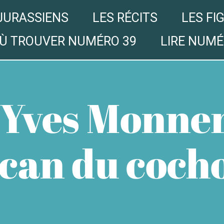
JURASSIENS
LES RÉCITS
LES FI
Ù TROUVER NUMÉRO 39
LIRE NUMÉ
Yves Monnere
can du coch