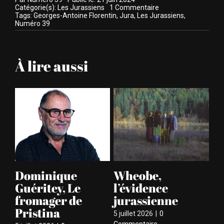
on
Catégorie(s):
Les Jurassiens
1 Commentaire
Georges-
Tags:
Georges-Antoine Florentin
,
Jura
,
Les Jurassiens
,
Antoine
Numéro 39
Florentin,
le
pacha
du
À lire aussi
Charles-
de-
Gaule
est
encore
Jurassien
Dominique
Wheobe,
A
Guéritey, Le
l’évidence
le
fromager de
jurassienne
ri
Pristina
5 juillet 2026
|
0
4 ju
Commentaire
Co