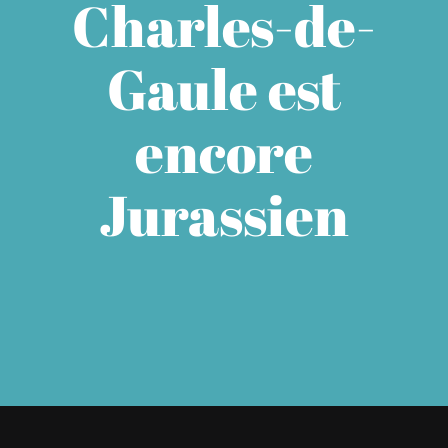
Charles-de-
À L’AGENDA
Gaule est
OÙ TROUVER NUMÉRO 39
encore
LIRE NUMÉRO 39
Jurassien