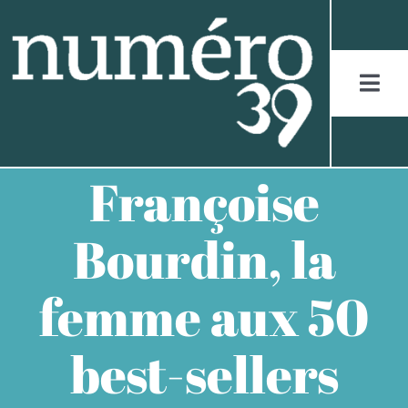
Skip
to
content
Togg
Navi
ACCUEIL
Françoise
LES JURASSIENS
Bourdin, la
LES RÉCITS
femme aux 50
LES FIGURES
best-sellers
LES ENTRETIENS