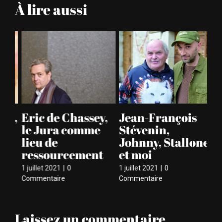
À lire aussi
best-
sellers
is,
Eric de Chassey,
Jean-François
Pi
ui
le Jura comme
Stévenin,
l’
es
lieu de
Johnny, Stallone
1 ju
ressourcement
et moi
Co
1 juillet 2021
|
0
1 juillet 2021
|
0
Commentaire
Commentaire
Laissez un commentaire