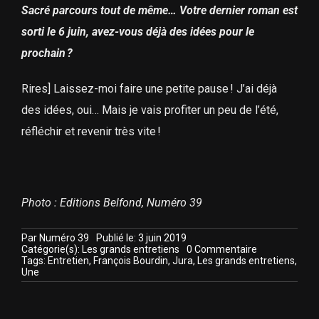
Sacré parcours tout de même… Votre dernier roman est
sorti le 6 juin, avez-vous déjà des idées pour le
prochain ?
Rires] Laissez-moi faire une petite pause ! J’ai déjà
des idées, oui… Mais je vais profiter un peu de l’été,
réfléchir et revenir très vite !
Photo : Editions Belfond, Numéro 39
Par
Numéro 39
Publié le: 3 juin 2019
on
Catégorie(s):
Les grands entretiens
0 Commentaire
Françoise
Tags:
Entretien
,
François Bourdin
,
Jura
,
Les grands entretiens
,
Bourdin,
Une
la
femme
aux
50