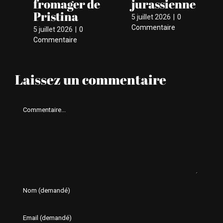
fromager de
jurassienne
ri
Pristina
5 juillet 2026
|
0
4 ju
Commentaire
Co
5 juillet 2026
|
0
Commentaire
Laissez un commentaire
Comment