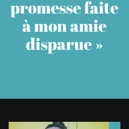
promesse faite
À L’AGENDA
à mon amie
OÙ TROUVER NUMÉRO 39
disparue »
LIRE NUMÉRO 39