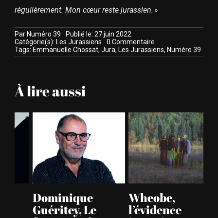
régulièrement. Mon cœur reste jurassien. »
Par
Numéro 39
Publié le: 27 juin 2022
on
Catégorie(s):
Les Jurassiens
0 Commentaire
Emmanuelle
Tags:
Emmanuelle Chossat
,
Jura
,
Les Jurassiens
,
Numéro 39
Chossat
:
«
en
À lire aussi
devenant
miss,
j’ai
tenu
la
promesse
faite
à
mon
amie
disparue
»
Dominique
Wheobe,
A
Guéritey, Le
l’évidence
le