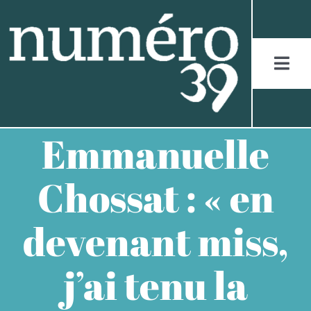
Skip
to
content
Togg
Navi
ACCUEIL
Emmanuelle
LES JURASSIENS
Chossat : « en
LES RÉCITS
devenant miss,
LES FIGURES
j’ai tenu la
LES ENTRETIENS