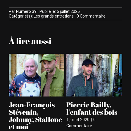
Par
Numéro 39
Publié le: 5 juillet 2026
on
Catégorie(s):
Les grands entretiens
0 Commentaire
Quentin
Joly
:
le
À lire aussi
sprinter
de
l’image
,
Jean-François
Pierric Bailly,
M
Stévenin,
l’enfant des bois
G
Johnny, Stallone
Fr
1 juillet 2020
|
0
et moi
m
Commentaire