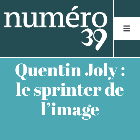
Skip
to
content
Togg
Navi
ACCUEIL
Quentin Joly :
LES JURASSIENS
le sprinter de
LES RÉCITS
l’image
LES FIGURES
LES ENTRETIENS