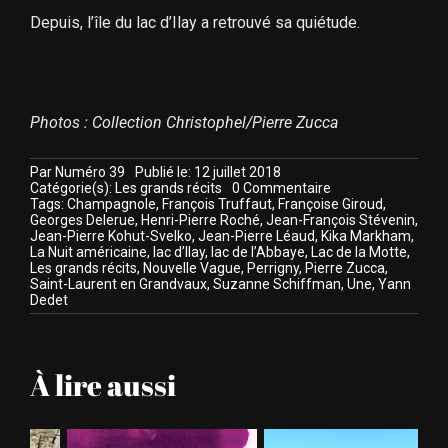
Depuis, l’île du lac d’Ilay a retrouvé sa quiétude.
Photos : Collection Christophel/Pierre Zucca
Par
Numéro 39
Publié le: 12 juillet 2018
on
Catégorie(s):
Les grands récits
0 Commentaire
Été
Tags:
Champagnole
,
François Truffaut
,
Françoise Giroud
,
1971
Georges Delerue
,
Henri-Pierre Roché
,
Jean-François Stévenin
,
:
Jean-Pierre Kohut-Svelko
,
Jean-Pierre Léaud
,
Kika Markham
,
François
La Nuit américaine
,
lac d’Ilay
,
lac de l’Abbaye
,
Lac de la Motte
,
Truffaut
Les grands récits
,
Nouvelle Vague
,
Perrigny
,
Pierre Zucca
,
dans
Saint-Laurent en Grandvaux
,
Suzanne Schiffman
,
Une
,
Yann
le
Dedet
Jura
À lire aussi