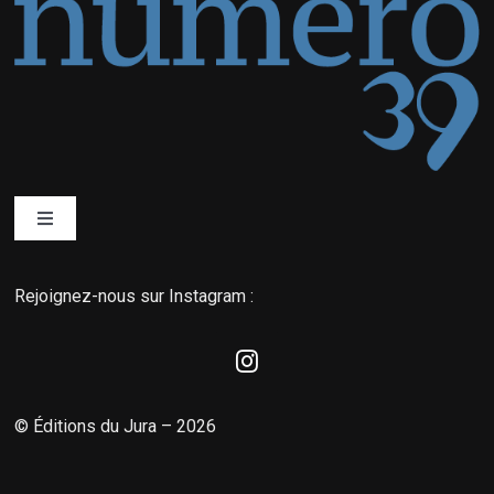
Toggle
Navigation
Qui sommes-nous ?
Rejoignez-nous sur Instagram :
Éditions du Jura
La boutique MyNordic
© Éditions du Jura – 2026
Nordic Magazine