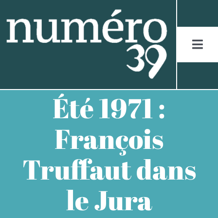
Skip
to
content
Togg
Navi
ACCUEIL
Été 1971 :
LES JURASSIENS
François
LES RÉCITS
Truffaut dans
LES FIGURES
le Jura
LES ENTRETIENS