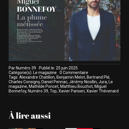
Par
Numéro 39
Publié le: 25 juin 2025
on
Catégorie(s):
Le magazine
0 Commentaire
Découvrez
Tags:
Alexandre Chatillon
,
Benjamin Melot
,
Bertrand Plé
,
l’édition
Charles Consigny
,
Daniel Pennac
,
Jérémy Nicollin
,
Jura
,
Le
2025
magazine
,
Mathilde Poncet
,
Matthieu Bouchot
,
Miguel
Bonnefoy
,
Numéro 39
,
Top
,
Xavier Panseri
,
Xavier Thévenard
À lire aussi