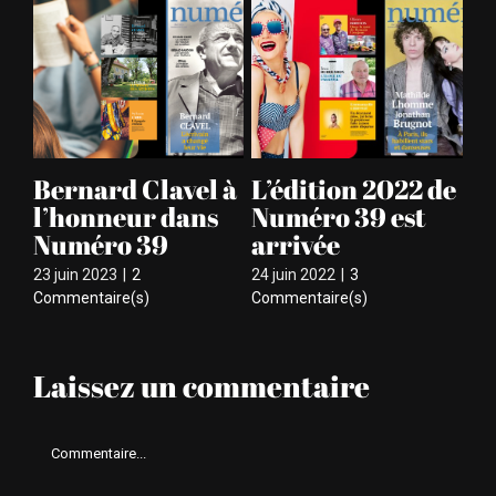
Bernard Clavel à
L’édition 2022 de
Nu
l’honneur dans
Numéro 39 est
fi
Numéro 39
arrivée
vi
ire
23 juin 2023
|
2
24 juin 2022
|
3
21 
Commentaire(s)
Commentaire(s)
Laissez un commentaire
Comment