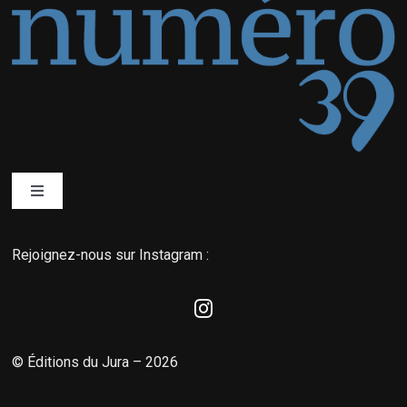
Toggle
Navigation
Qui sommes-nous ?
Rejoignez-nous sur Instagram :
Éditions du Jura
La boutique MyNordic
© Éditions du Jura – 2026