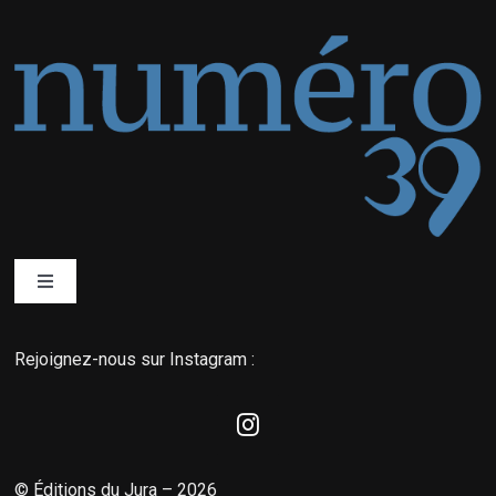
Toggle
Navigation
Qui sommes-nous ?
Rejoignez-nous sur Instagram :
Éditions du Jura
La boutique MyNordic
© Éditions du Jura – 2026