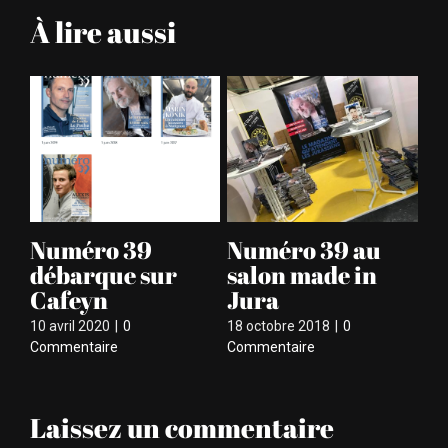
À lire aussi
Ils parlent du
Numéro 39
L
nouveau Numéro
version 2018 est
N
39
paru
ar
18 août 2018
|
0
12 juin 2018
|
0 Commentaire
13 
Commentaire
Laissez un commentaire