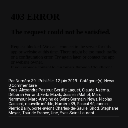
Par
Numéro 39
Publié le: 12 juin 2019
Catégorie(s):
News
on
0 Commentaire
La
Tags:
Alexandre Pasteur
,
Bertille Laguet
,
Claude Azéma
,
quatrième
Déborah Ferrand
,
Evita Muzik
,
Josselin Mahot
,
Marc
édition
Nammour
,
Marc-Antoine de Saint-Germain
,
News
,
Nicolas
de
Gascard
,
nouvelle inédite
,
Numéro 39
,
Pascal Béjeannin
,
Numéro
Pierric Bailly
,
porte-avions Charles-de-Gaulle
,
Sirod
,
Stéphane
39
Meyer.
,
Tour de France
,
Une
,
Yves Saint-Laurent
est
arrivée