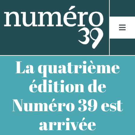
Skip
to
content
Togg
Navi
ACCUEIL
La quatrième
LES JURASSIENS
édition de
LES RÉCITS
Numéro 39 est
LES FIGURES
arrivée
LES ENTRETIENS