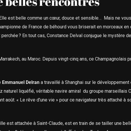
e belles rencontres
 Elle est belle comme un cœur, douce et sensible… Mais ne vous
championne de France de béhourd vous briserait en morceaux en
perchée ? En tout cas, Constance Delval conjugue le mystère de
 de Marrakech, au Maroc. Depuis vingt-cinq ans, ce Champagnolais 
e
Emmanuel Delran
a travaillé à Shanghai sur le développement 
naturel liquéfié, véritable navire amiral du groupe marseillais
nt août.
« Le rêve d’une vie » pour ce navigateur très attaché à s
le est attachée à Saint-Claude, est en train de se tailler une bel