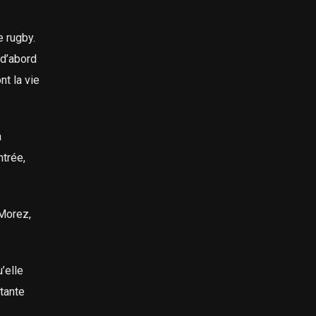
e rugby.
 d’abord
t la vie
a
ntrée,
 Morez,
’elle
tante