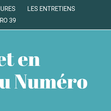
GURES
LES ENTRETIENS
RO 39
et en
au Numéro