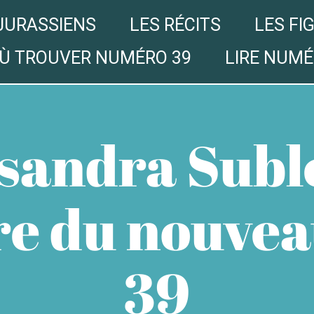
JURASSIENS
LES RÉCITS
LES FI
Ù TROUVER NUMÉRO 39
LIRE NUMÉ
sandra Subl
re du nouve
39