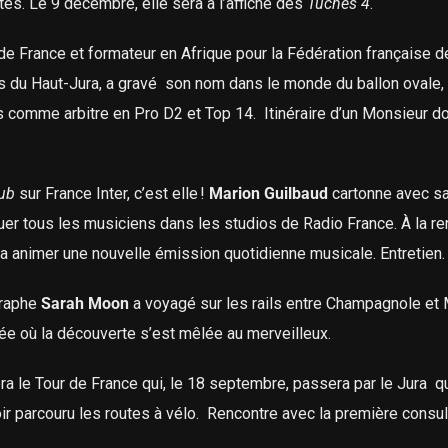
tes.
Le 9 décembre, elle sera à l’affiche des
Tuches 4
.
de France et formateur en Afrique pour la Fédération française d
ens du Haut-Jura, a gravé son nom dans le monde du ballon ovale,
 comme arbitre en Pro D2 et Top 14. Itinéraire d’un Monsieur don
ub
sur France Inter, c’est elle !
Marion Guilbaud
cartonne avec s
uer tous les musiciens dans les studios de Radio France. À la re
a animer une nouvelle émission quotidienne musicale. Entretien.
graphe
Sarah Moon
a voyagé sur les rails entre Champagnole et
rnée où la découverte s’est mêlée au merveilleux.
 le Tour de France qui, le 18 septembre, passera par le Jura qu
oir parcouru les routes à vélo.
Rencontre avec la première consul