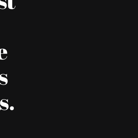
st
e
s
s.