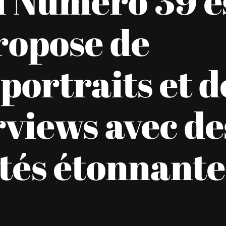
 Numéro 39 e
propose de
ortraits et d
rviews avec de
tés étonnante