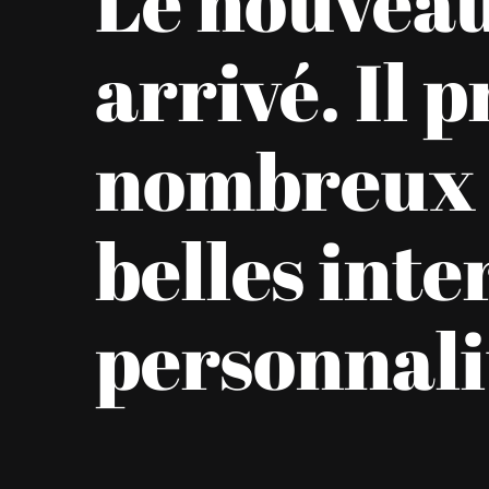
Le nouveau
arrivé. Il 
nombreux p
belles inte
personnali