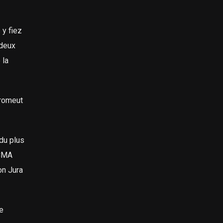
 y fiez
 deux
 la
promeut
du plus
 CMA
on Jura
le