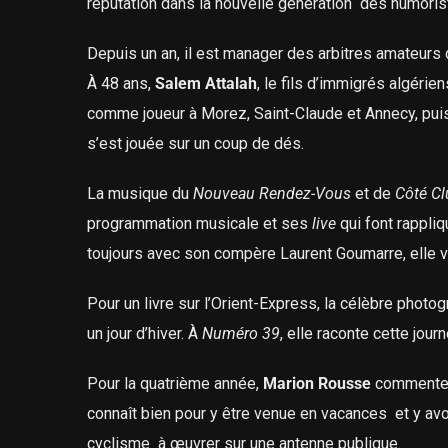
réputation dans la nouvelle génération des humoris
Depuis un an, il est manager des arbitres amateurs 
À 48 ans,
Salem Attalah
, le fils d’immigrés algéri
comme joueur à Morez, Saint-Claude et Annecy, puis
s’est jouée sur un coup de dés.
La musique du
Nouveau Rendez-Vous
et de
Côté Cl
programmation musicale et ses
live
qui font rappliq
toujours avec son compère Laurent Goumarre, elle v
Pour un livre sur l’Orient-Express, la célèbre photo
un jour d’hiver. À
Numéro 39
, elle raconte cette jou
Pour la quatrième année,
Marion Rousse
commentera
connaît bien pour y être venue en vacances
et y av
cyclisme à œuvrer sur une antenne publique.