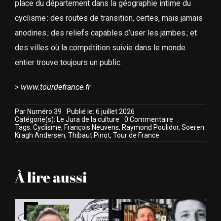
place du département dans la géographie intime du
cyclisme : des routes de transition, certes, mais jamais
anodines ; des reliefs capables d’user les jambes ; et
des villes où la compétition suivie dans le monde
entier trouve toujours un public.
>
www.tourdefrance.fr
Par
Numéro 39
Publié le: 6 juillet 2026
on
Catégorie(s):
Le Jura de la culture
0 Commentaire
Tour
Tags:
Cyclisme
,
François Neuvens
,
Raymond Poulidor
,
Soeren
de
Kragh Andersen
,
Thibaut Pinot
,
Tour de France
France
:
le
Jura
À lire aussi
en
trois
actes