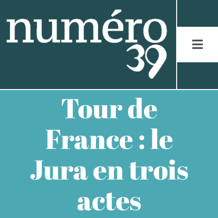
Skip
to
content
Togg
Navi
ACCUEIL
Tour de
LES JURASSIENS
France : le
LES RÉCITS
Jura en trois
LES FIGURES
actes
LES ENTRETIENS