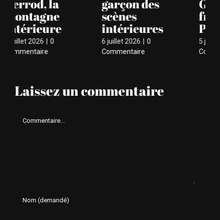
Guéritey, Le
l’évidence
le
fromager de
jurassienne
ri
Pristina
5 juillet 2026
|
0
4 ju
Commentaire
Co
5 juillet 2026
|
0
Commentaire
Laissez un commentaire
Comment