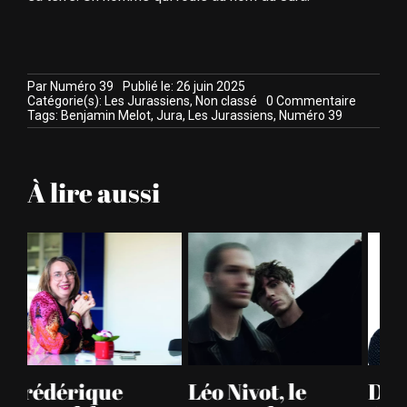
Par
Numéro 39
Publié le: 26 juin 2025
on
Catégorie(s):
Les Jurassiens
,
Non classé
0 Commentaire
Benjami
Tags:
Benjamin Melot
,
Jura
,
Les Jurassiens
,
Numéro 39
Melot,
moto
numéro
39
À lire aussi
Dominique
Wheobe,
A