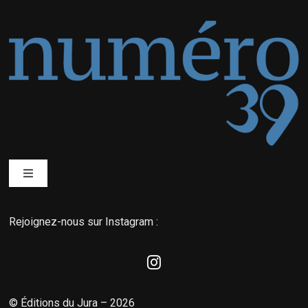
Toggle
Navigation
Qui sommes-nous ?
Rejoignez-nous sur Instagram :
Éditions du Jura
La boutique MyNordic
© Éditions du Jura – 2026