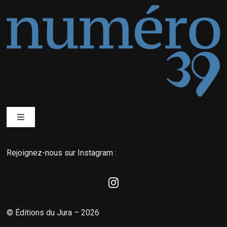
Toggle
Navigation
Qui sommes-nous ?
Rejoignez-nous sur Instagram :
Éditions du Jura
La boutique MyNordic
© Éditions du Jura – 2026