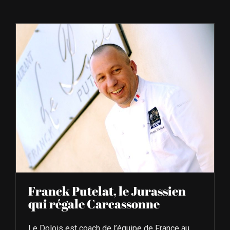
À L’AGENDA
OÙ TROUVER NUMÉRO 39
LIRE NUMÉRO 39
Franck Putelat, le Jurassien
qui régale Carcassonne
Le Dolois est coach de l’équipe de France au