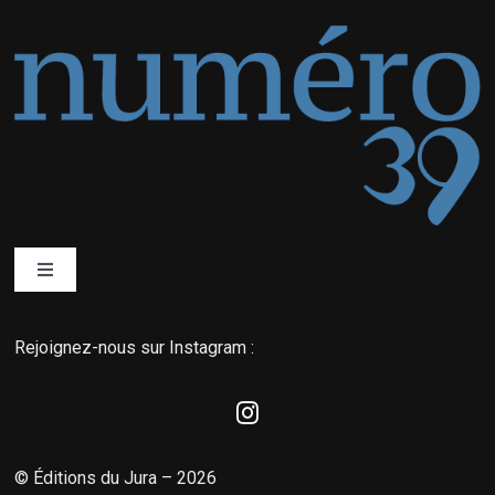
Toggle
Navigation
Qui sommes-nous ?
Rejoignez-nous sur Instagram :
Éditions du Jura
La boutique MyNordic
© Éditions du Jura – 2026